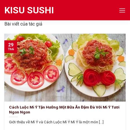
Skip
KISU SUSHI
to
content
Bài viết của tác giả
29
Th6
Cách Luộc Mì Ý Tận Hưởng Một Bữa Ăn Đậm Đà Với Mì Ý Tươi
Ngon Ngon
Giới thiệu về Mì Ý và Cách Luộc Mì Ý Mì Ý là một món [...]