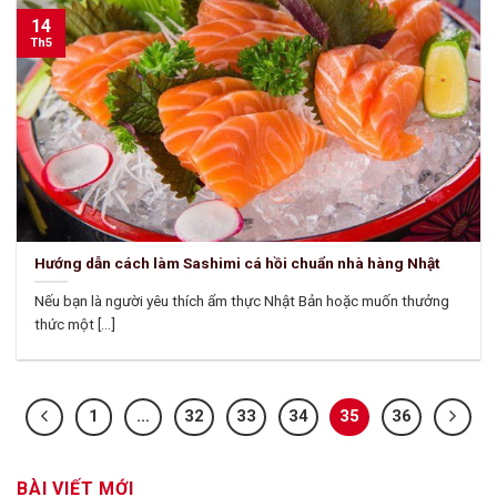
14
Th5
Hướng dẫn cách làm Sashimi cá hồi chuẩn nhà hàng Nhật
Nếu bạn là người yêu thích ẩm thực Nhật Bản hoặc muốn thưởng
thức một [...]
1
…
32
33
34
35
36
BÀI VIẾT MỚI