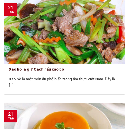
21
Th6
Xáo bò là gì? Cách nấu xáo bò
Xáo bò là một món ăn phổ biến trong ẩm thực Việt Nam. Đây là
[...]
21
Th6