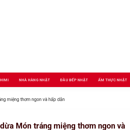
HIMI
NHÀ HÀNG NHẬT
ĐẦU BẾP NHẬT
ẨM THỰC NHẬT
áng miệng thơm ngon và hấp dẫn
 dừa Món tráng miệng thơm ngon và