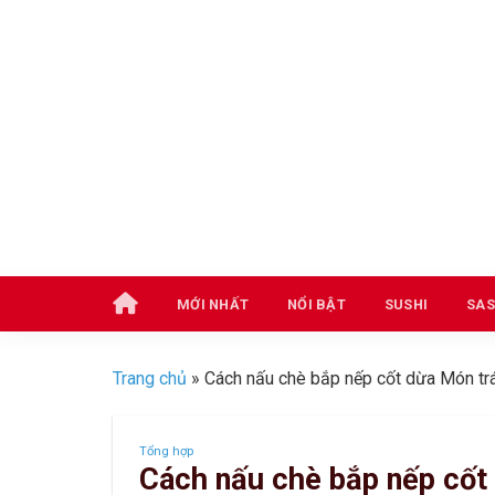
Skip
to
content
MỚI NHẤT
NỔI BẬT
SUSHI
SAS
Trang chủ
»
Cách nấu chè bắp nếp cốt dừa Món tr
Tổng hợp
Cách nấu chè bắp nếp cốt