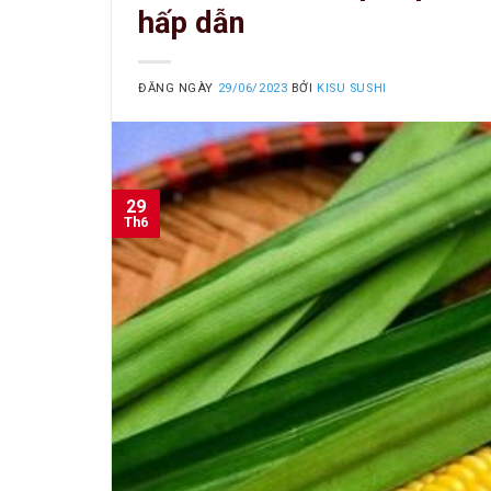
hấp dẫn
ĐĂNG NGÀY
29/06/2023
BỞI
KISU SUSHI
29
Th6