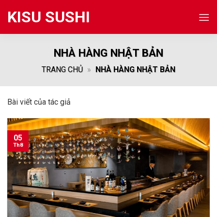
Skip
KISU SUSHI
to
content
NHÀ HÀNG NHẬT BẢN
TRANG CHỦ
»
NHÀ HÀNG NHẬT BẢN
Bài viết của tác giả
05
Th8