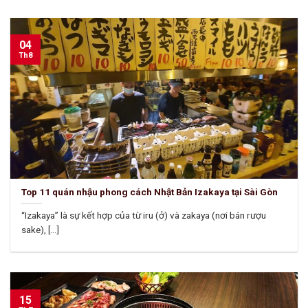
04
Th8
Top 11 quán nhậu phong cách Nhật Bản Izakaya tại Sài Gòn
“Izakaya” là sự kết hợp của từ iru (ở) và zakaya (nơi bán rượu
sake), [...]
15