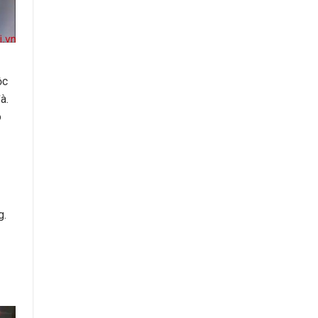
ộc
à.
o
g.