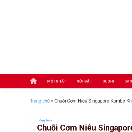
Skip
to
content
MỚI NHẤT
NỔI BẬT
SUSHI
SAS
Trang chủ
»
Chuỗi Cơm Niêu Singapore Kombo K
Tổng hợp
Chuỗi Cơm Niêu Singapo