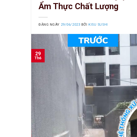
Ẩm Thực Chất Lượng
ĐĂNG NGÀY
29/06/2023
BỞI
KISU SUSHI
29
Th6