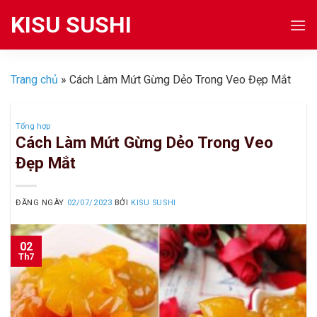
Skip
KISU SUSHI
to
content
Trang chủ
»
Cách Làm Mứt Gừng Dẻo Trong Veo Đẹp Mắt
Tổng hợp
Cách Làm Mứt Gừng Dẻo Trong Veo
Đẹp Mắt
ĐĂNG NGÀY
02/07/2023
BỞI
KISU SUSHI
02
Th7