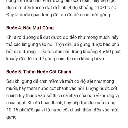
nóng trên lửa nhỏ. Khi đường tan hoàn toàn, hãy tiếp tục
đun sirô đến khi nó đạt đến nhiệt độ khoảng 110-115°C.
Đây là bước quan trọng để tạo độ dẻo cho mứt gừng.
Bước 4: Nấu Mứt Gừng
Khi sirô đường đã đạt được độ dẻo như mong muốn, hãy
thả các lát gừng vào nồi. Trộn đều để gừng được bao phủ
bởi sirô đường. Tiếp tục đun nấu trong khoảng 45-60 phút,
khuấy đều từ từ để gừng chín đều mà không bị vỡ.
Bước 5: Thêm Nước Cốt Chanh
Sau khi gừng đã chín mềm và mứt có độ sệt như mong
muốn, hãy thêm nước cốt chanh vào nồi. Lượng nước cốt
chanh tùy thuộc vào sở thích cá nhân của bạn về hương vị
chua ngọt. Khi đã hoàn thành, hãy tiếp tục đun nấu trong
10-15 phútđể gia vị từ nước cốt chanh thấm đều vào mứt
gừng.