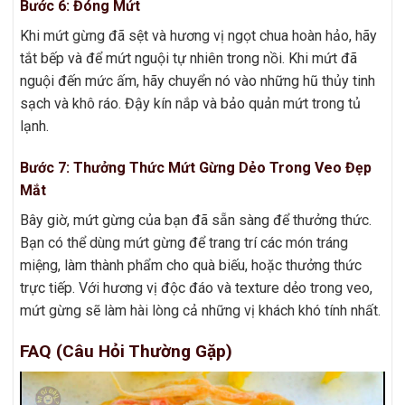
Bước 6: Đóng Mứt
Khi mứt gừng đã sệt và hương vị ngọt chua hoàn hảo, hãy
tắt bếp và để mứt nguội tự nhiên trong nồi. Khi mứt đã
nguội đến mức ấm, hãy chuyển nó vào những hũ thủy tinh
sạch và khô ráo. Đậy kín nắp và bảo quản mứt trong tủ
lạnh.
Bước 7: Thưởng Thức Mứt Gừng Dẻo Trong Veo Đẹp
Mắt
Bây giờ, mứt gừng của bạn đã sẵn sàng để thưởng thức.
Bạn có thể dùng mứt gừng để trang trí các món tráng
miệng, làm thành phẩm cho quà biếu, hoặc thưởng thức
trực tiếp. Với hương vị độc đáo và texture dẻo trong veo,
mứt gừng sẽ làm hài lòng cả những vị khách khó tính nhất.
FAQ (Câu Hỏi Thường Gặp)