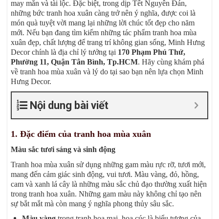
may mắn và tài lộc. Đặc biệt, trong dịp Tết Nguyên Đán,
những bức tranh hoa xuân càng trở nên ý nghĩa, được coi là
món quà tuyệt vời mang lại những lời chúc tốt đẹp cho năm
mới. Nếu bạn đang tìm kiếm những tác phẩm tranh hoa mùa
xuân đẹp, chất lượng để trang trí không gian sống, Minh Hưng
Decor chính là địa chỉ lý tưởng tại
170 Phạm Phú Thứ,
Phường 11, Quận Tân Bình, Tp.HCM
. Hãy cùng khám phá
về tranh hoa mùa xuân và lý do tại sao bạn nên lựa chọn Minh
Hưng Decor.
Nội dung bài viết
1. Đặc điểm của tranh hoa mùa xuân
Màu sắc tươi sáng và sinh động
Tranh hoa mùa xuân sử dụng những gam màu rực rỡ, tươi mới,
mang đến cảm giác sinh động, vui tươi. Màu vàng, đỏ, hồng,
cam và xanh lá cây là những màu sắc chủ đạo thường xuất hiện
trong tranh hoa xuân. Những gam màu này không chỉ tạo nên
sự bắt mắt mà còn mang ý nghĩa phong thủy sâu sắc.
Màu vàng
trong tranh hoa mai, hoa cúc là biểu tượng của