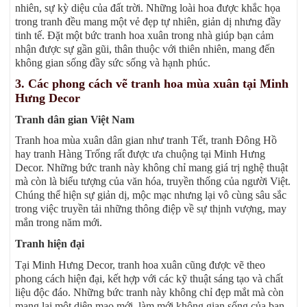
nhiên, sự kỳ diệu của đất trời. Những loài hoa được khắc họa
trong tranh đều mang một vẻ đẹp tự nhiên, giản dị nhưng đầy
tinh tế. Đặt một bức tranh hoa xuân trong nhà giúp bạn cảm
nhận được sự gần gũi, thân thuộc với thiên nhiên, mang đến
không gian sống đầy sức sống và hạnh phúc.
3. Các phong cách vẽ tranh hoa mùa xuân tại Minh
Hưng Decor
Tranh dân gian Việt Nam
Tranh hoa mùa xuân dân gian như tranh Tết, tranh Đông Hồ
hay tranh Hàng Trống rất được ưa chuộng tại Minh Hưng
Decor. Những bức tranh này không chỉ mang giá trị nghệ thuật
mà còn là biểu tượng của văn hóa, truyền thống của người Việt.
Chúng thể hiện sự giản dị, mộc mạc nhưng lại vô cùng sâu sắc
trong việc truyền tải những thông điệp về sự thịnh vượng, may
mắn trong năm mới.
Tranh hiện đại
Tại Minh Hưng Decor, tranh hoa xuân cũng được vẽ theo
phong cách hiện đại, kết hợp với các kỹ thuật sáng tạo và chất
liệu độc đáo. Những bức tranh này không chỉ đẹp mắt mà còn
mang lại một diện mạo mới, làm mới không gian sống của bạn.