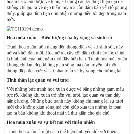
hoa mùa xuân được vẽ tỉ mỉ, sử dụng các kỹ thuật hiện đại để
không chỉ tạo ra vẻ đẹp thẩm mỹ mà còn đảm bảo yếu tố phong
thủy, giúp gia đình bạn đón nhận những điều tốt đẹp trong năm
mới.
Hoa mùa xuân – Biểu tượng của hy vọng và sinh sôi
Tranh hoa xuân luôn mang đến thông điệp về sự sinh sôi, nảy
nở và khởi đầu mới. Hoa nở rộ, cây cối đâm chồi nảy lộc chính
là hình ảnh của một năm mới đầy hứa hẹn. Tranh hoa mùa xuân
không chỉ làm đẹp không gian sống mà còn truyền tải một
thông điệp tích cực về sự phát triển và hy vọng cho tương lai.
Tinh thần lạc quan và vui tươi
Với những bức tranh hoa xuân được vẽ bằng những gam màu
rực rỡ, không khí xuân trở nên vui tươi, lạc quan và tràn đầy
năng lượng. Những bức tranh này không chỉ mang lại sự tươi
mới cho không gian sống mà còn giúp xua tan những lo toan,
tạo ra bầu không khí thoải mái và thư giãn cho gia chủ.
Hoa mùa xuân và sự kết nối với thiên nhiên
Tranh hoa xuân là một cách thể hiện tình yêu đối với thiên