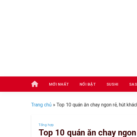
Skip
to
content
MỚI NHẤT
NỔI BẬT
SUSHI
SAS
Trang chủ
»
Top 10 quán ăn chay ngon rẻ, hút khá
Tổng hợp
Top 10 quán ăn chay ngon