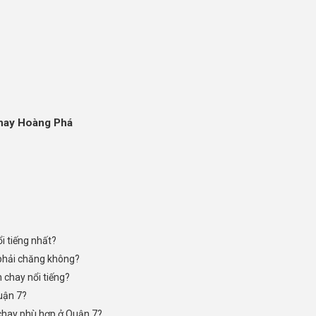
chay Hoàng Phá
i tiếng nhất?
 phải chăng không?
n chay nổi tiếng?
Quận 7?
chay phù hợp ở Quận 7?