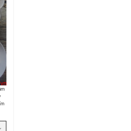
tâm
y
 ẩm