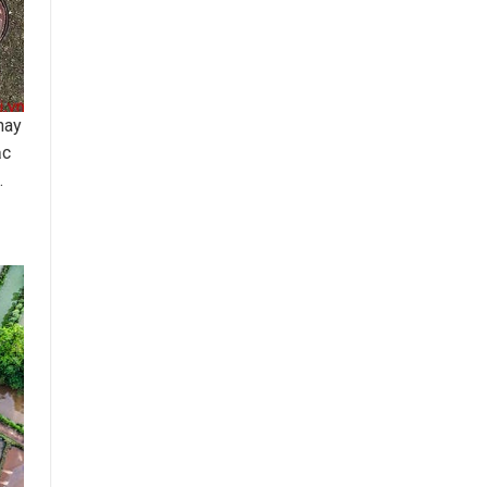
hay
ặc
.