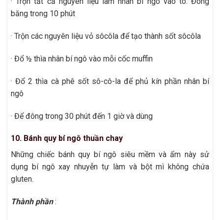
· Trộn tất cả nguyên liệu làm nhân bí ngô vào tô. Đóng
băng trong 10 phút
· Trộn các nguyên liệu vỏ sôcôla để tạo thành sốt sôcôla
· Đổ ½ thìa nhân bí ngô vào mỗi cốc muffin
· Đổ 2 thìa cà phê sốt sô-cô-la để phủ kín phần nhân bí
ngô
· Để đông trong 30 phút đến 1 giờ và dùng
10. Bánh quy bí ngô thuần chay
Những chiếc bánh quy bí ngô siêu mềm và ẩm này sử
dụng bí ngô xay nhuyễn tự làm và bột mì không chứa
gluten.
Thành phần
: