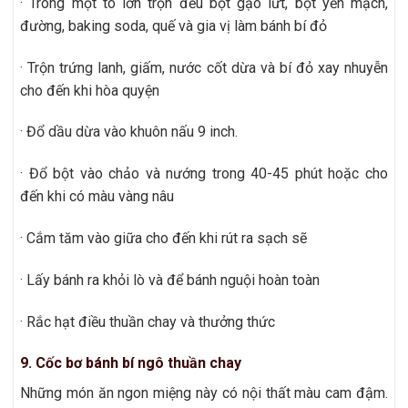
· Trong một tô lớn trộn đều bột gạo lứt, bột yến mạch,
đường, baking soda, quế và gia vị làm bánh bí đỏ
· Trộn trứng lanh, giấm, nước cốt dừa và bí đỏ xay nhuyễn
cho đến khi hòa quyện
· Đổ dầu dừa vào khuôn nấu 9 inch.
· Đổ bột vào chảo và nướng trong 40-45 phút hoặc cho
đến khi có màu vàng nâu
· Cắm tăm vào giữa cho đến khi rút ra sạch sẽ
· Lấy bánh ra khỏi lò và để bánh nguội hoàn toàn
· Rắc hạt điều thuần chay và thưởng thức
9. Cốc bơ bánh bí ngô thuần chay
Những món ăn ngon miệng này có nội thất màu cam đậm.