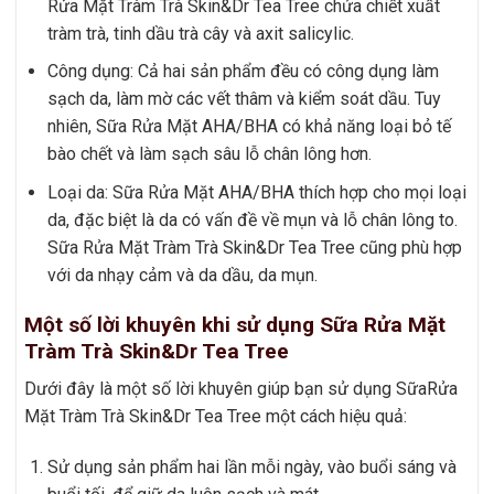
Rửa Mặt Tràm Trà Skin&Dr Tea Tree chứa chiết xuất
tràm trà, tinh dầu trà cây và axit salicylic.
Công dụng: Cả hai sản phẩm đều có công dụng làm
sạch da, làm mờ các vết thâm và kiểm soát dầu. Tuy
nhiên, Sữa Rửa Mặt AHA/BHA có khả năng loại bỏ tế
bào chết và làm sạch sâu lỗ chân lông hơn.
Loại da: Sữa Rửa Mặt AHA/BHA thích hợp cho mọi loại
da, đặc biệt là da có vấn đề về mụn và lỗ chân lông to.
Sữa Rửa Mặt Tràm Trà Skin&Dr Tea Tree cũng phù hợp
với da nhạy cảm và da dầu, da mụn.
Một số lời khuyên khi sử dụng Sữa Rửa Mặt
Tràm Trà Skin&Dr Tea Tree
Dưới đây là một số lời khuyên giúp bạn sử dụng SữaRửa
Mặt Tràm Trà Skin&Dr Tea Tree một cách hiệu quả:
Sử dụng sản phẩm hai lần mỗi ngày, vào buổi sáng và