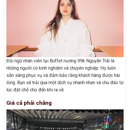
Đội ngũ nhân viên tại Buffet nướng 99k Nguyễn Trãi là
những người có kinh nghiệm và chuyên nghiệp. Họ luôn
sẵn sàng phục vụ và đảm bảo rằng khách hàng được hài
lòng. Bạn sẽ trải qua một dịch vụ nhanh nhẹn và chu đáo từ
lúc đặt chỗ cho đến khi ra về.
Giá cả phải chăng