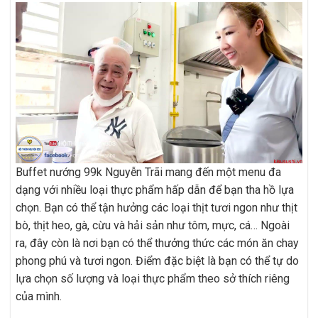
Buffet nướng 99k Nguyễn Trãi mang đến một menu đa
dạng với nhiều loại thực phẩm hấp dẫn để bạn tha hồ lựa
chọn. Bạn có thể tận hưởng các loại thịt tươi ngon như thịt
bò, thịt heo, gà, cừu và hải sản như tôm, mực, cá… Ngoài
ra, đây còn là nơi bạn có thể thưởng thức các món ăn chay
phong phú và tươi ngon. Điểm đặc biệt là bạn có thể tự do
lựa chọn số lượng và loại thực phẩm theo sở thích riêng
của mình.