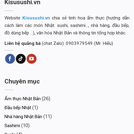
Kisusushi.vn
Website
Kisusushi.vn
chia sẻ tinh hoa ẩm thực (hướng dẫn
cách làm các món Nhật: sushi, sashimi..., nhà hàng, đầu bếp,
đồ dùng bếp ...), văn hóa Nhật Bản và thông tin tổng hợp khác.
Liên hệ quảng bá
(chat Zalo): 0903979549 (Mr. Hiếu)
Chuyên mục
(26)
Ẩm thực Nhật Bản
(1)
Đầu bếp Nhật
(11)
Nhà hàng Nhật Bản
(10)
Sashimi