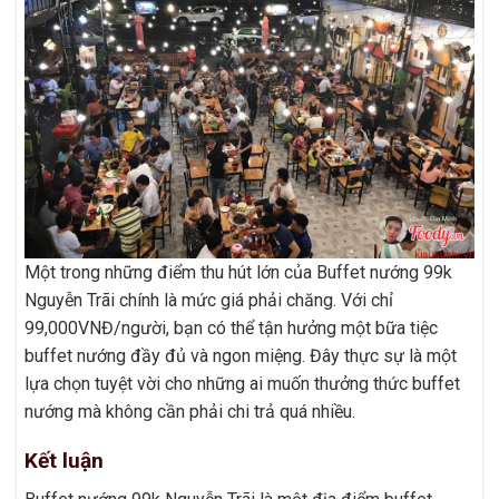
Một trong những điểm thu hút lớn của Buffet nướng 99k
Nguyễn Trãi chính là mức giá phải chăng. Với chỉ
99,000VNĐ/người, bạn có thể tận hưởng một bữa tiệc
buffet nướng đầy đủ và ngon miệng. Đây thực sự là một
lựa chọn tuyệt vời cho những ai muốn thưởng thức buffet
nướng mà không cần phải chi trả quá nhiều.
Kết luận