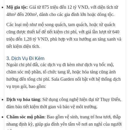
Mộ gia tộc
: Giá từ 875 triệu đến 12 tỷ VND, với diện tích từ
48m² đến 200m², dành cho các gia đình lớn hoặc dòng tộc.
Các loại mộ như mộ song quách, tam quách, hoặc tứ quách
cũng được thiết kế để tiết kiệm chi phí, với giá lần lượt từ 640
triệu đến 1,28 tỷ VND, phù hợp với xu hướng an táng xanh và
tiết kiệm diện tích.
3. Dịch Vụ Đi Kèm
Ngoài chi phí đất, các dịch vụ đi kèm như dịch vụ bốc mộ,
chăm sóc mộ phần, tổ chức tang lễ, hoặc hỏa táng cũng ảnh
hưởng đến tổng chi phí. Sala Garden nổi bật với hệ thống dịch
vụ trọn gói, bao gồm:
Dịch vụ hỏa táng
: Sử dụng công nghệ hiện đại từ Thụy Điển,
đảm bảo tiết kiệm thời gian và bảo vệ môi trường.
Chăm sóc mộ phần
: Bao gồm vệ sinh, trang trí hoa tươi, thắp
nhang định kỳ, giúp gia đình yên tâm về nơi an nghỉ của người