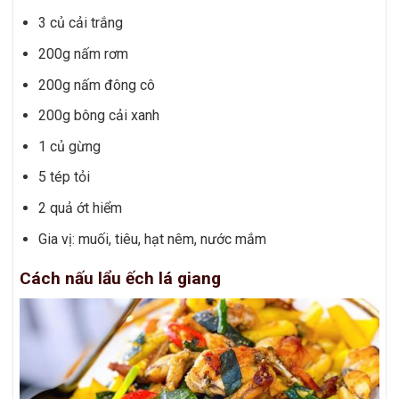
3 củ cải trắng
200g nấm rơm
200g nấm đông cô
200g bông cải xanh
1 củ gừng
5 tép tỏi
2 quả ớt hiểm
Gia vị: muối, tiêu, hạt nêm, nước mắm
Cách nấu lẩu ếch lá giang