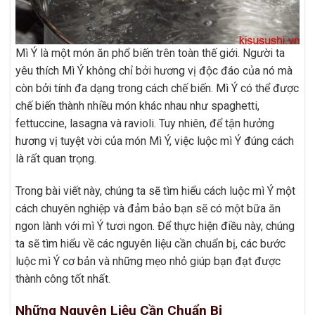
Mì Ý là một món ăn phổ biến trên toàn thế giới. Người ta
yêu thích Mì Ý không chỉ bởi hương vị độc đáo của nó mà
còn bởi tính đa dạng trong cách chế biến. Mì Ý có thể được
chế biến thành nhiều món khác nhau như spaghetti,
fettuccine, lasagna và ravioli. Tuy nhiên, để tận hưởng
hương vị tuyệt vời của món Mì Ý, việc luộc mì Ý đúng cách
là rất quan trọng.
Trong bài viết này, chúng ta sẽ tìm hiểu cách luộc mì Ý một
cách chuyên nghiệp và đảm bảo bạn sẽ có một bữa ăn
ngon lành với mì Ý tươi ngon. Để thực hiện điều này, chúng
ta sẽ tìm hiểu về các nguyên liệu cần chuẩn bị, các bước
luộc mì Ý cơ bản và những mẹo nhỏ giúp bạn đạt được
thành công tốt nhất.
Những Nguyên Liệu Cần Chuẩn Bị