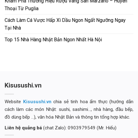
Khám Phá Thương Hiệu Rượu Vang San Marzano – Huyền
Thoại Từ Puglia
Cách Làm Cá Vược Hấp Xì Dầu Ngon Ngất Ngưỡng Ngay
Tại Nhà
Top 15 Nhà Hàng Nhật Bản Ngon Nhất Hà Nội
Kisusushi.vn
Website
Kisusushi.vn
chia sẻ tinh hoa ẩm thực (hướng dẫn
cách làm các món Nhật: sushi, sashimi..., nhà hàng, đầu bếp,
đồ dùng bếp ...), văn hóa Nhật Bản và thông tin tổng hợp khác.
Liên hệ quảng bá
(chat Zalo): 0903979549 (Mr. Hiếu)