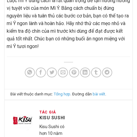
Luộc mì Ý đúng cách là rất quan trọng để tận hưởng hương
vị tuyệt vời của món Mì Ý. Bằng cách chuẩn bị đúng
nguyên liệu và tuân thủ các bước cơ bản, bạn có thể tạo ra
mì Ý ngon lành và hoàn hảo. Hãy nhớ thử các mẹo nhỏ và
kiểm tra độ chín của mì trước khi dùng để đạt được kết
quả tốt nhất. Chúc bạn có những buổi ăn ngon miệng với
mì Ý tươi ngon!
Bài viết thuộc danh mục:
Tổng hợp
. Đường dẫn
bài viết
.
TÁC GIẢ
KISU SUSHI
Kisu Sushi có
hơn 10 năm