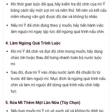
Khi thời gian luộc đã qua, hãy kiểm tra độ chín của mì Ý
bằng cách lấy một sợi mì và nếm thử. Mì nên có kết cấu
mềm nhưng vẫn giữ được độ dai và không bị nhão.
Nếu mì Ý đã chín đúng theo ý muốn, hãy tiến hành việc
làm nguội mì ngay lập tức để ngừng quá trình nấu chín.
4. Làm Ngừng Quá Trình Luộc
Khi mì Ý đã chín và đạt độ chín mong muốn, hãy dùng
chảo lớn hoặc thau để hứng nhanh toàn bộ nước luộc
mì.
Sau đó, đưa mì Ý vào chậu nước lạnh đã chuẩn bị từ
trước để làm nguội mì. Mục đích là ngừng quá trình nấu
chín và làm mì nguội để dừng quá trình nấu chín tiếp
tục.
5. Rửa Mì Thêm Một Lần Nữa (Tùy Chọn)
Nếu bạn muốn mì Ý có vẻ sạch sẽ và không bị dính lại,