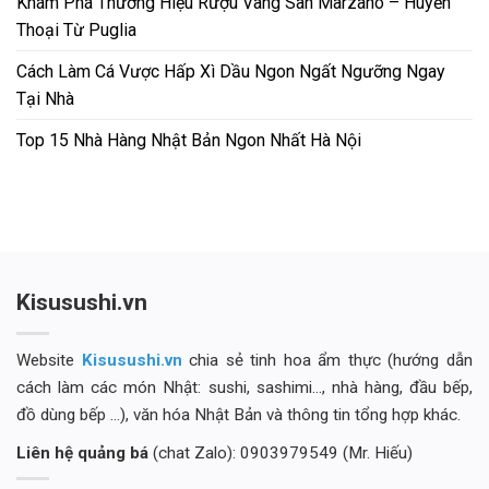
Khám Phá Thương Hiệu Rượu Vang San Marzano – Huyền
Thoại Từ Puglia
Cách Làm Cá Vược Hấp Xì Dầu Ngon Ngất Ngưỡng Ngay
Tại Nhà
Top 15 Nhà Hàng Nhật Bản Ngon Nhất Hà Nội
Kisusushi.vn
Website
Kisusushi.vn
chia sẻ tinh hoa ẩm thực (hướng dẫn
cách làm các món Nhật: sushi, sashimi..., nhà hàng, đầu bếp,
đồ dùng bếp ...), văn hóa Nhật Bản và thông tin tổng hợp khác.
Liên hệ quảng bá
(chat Zalo): 0903979549 (Mr. Hiếu)