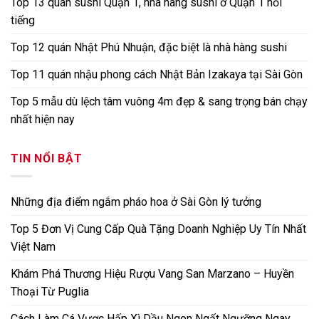
Top 13 quán sushi Quận 1, nhà hàng sushi ở Quận 1 nổi
tiếng
Top 12 quán Nhật Phú Nhuận, đặc biệt là nhà hàng sushi
Top 11 quán nhậu phong cách Nhật Bản Izakaya tại Sài Gòn
Top 5 mẫu dù lệch tâm vuông 4m đẹp & sang trọng bán chạy
nhất hiện nay
TIN NỔI BẬT
Những địa điểm ngắm pháo hoa ở Sài Gòn lý tưởng
Top 5 Đơn Vị Cung Cấp Quà Tặng Doanh Nghiệp Uy Tín Nhất
Việt Nam
Khám Phá Thương Hiệu Rượu Vang San Marzano – Huyền
Thoại Từ Puglia
Cách Làm Cá Vược Hấp Xì Dầu Ngon Ngất Ngưỡng Ngay