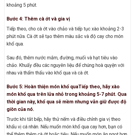
khoảng 5 phút.
Bước 4: Thêm cà ớt và gia vị
Tiếp theo, cho cà ớt vào chảo và tiếp tục xào khoảng 2-3
phút nữa. Cà ớt sẽ tạo thêm màu sắc và độ cay cho món
khổ qua.
Sau đó, thêm nước mắm, đường, muối và hạt tiêu vào
chảo. Khuấy đều các nguyên liệu để chúng hoà quyện với
nhau và thẩm thấu vào khổ qua và cà ớt.
Bước 5: Hoàn thiện món khổ quaTiếp theo, hãy xào
món khổ qua trên lửa nhỏ trong khoảng 5-7 phút. Qua
thời gian này, khổ qua sẽ mềm nhưng vẫn giữ được độ
giòn của nó.
Trước khi tắt bếp, hãy thử nếm và điều chỉnh gia vị theo
khẩu vị cá nhân. Nếu muốn món khổ qua cay hơn, bạn có
thể thêm thêm cà ớt hoặc tiêu. Nếu muốn món ăn ngọt hơn,