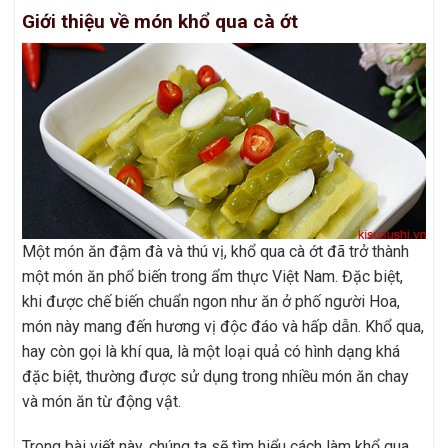
Giới thiệu về món khổ qua cà ớt
Một món ăn đậm đà và thú vị, khổ qua cà ớt đã trở thành
một món ăn phổ biến trong ẩm thực Việt Nam. Đặc biệt,
khi được chế biến chuẩn ngon như ăn ở phố người Hoa,
món này mang đến hương vị độc đáo và hấp dẫn. Khổ qua,
hay còn gọi là khí qua, là một loại quả có hình dạng khá
đặc biệt, thường được sử dụng trong nhiều món ăn chay
và món ăn từ động vật.
Trong bài viết này, chúng ta sẽ tìm hiểu cách làm khổ qua