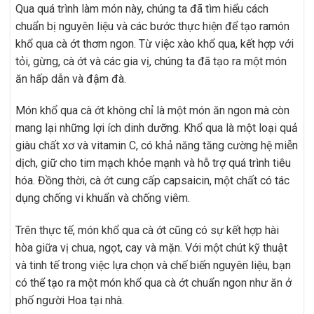
Qua quá trình làm món này, chúng ta đã tìm hiểu cách
chuẩn bị nguyên liệu và các bước thực hiện để tạo ramón
khổ qua cà ớt thơm ngon. Từ việc xào khổ qua, kết hợp với
tỏi, gừng, cà ớt và các gia vị, chúng ta đã tạo ra một món
ăn hấp dẫn và đậm đà.
Món khổ qua cà ớt không chỉ là một món ăn ngon mà còn
mang lại những lợi ích dinh dưỡng. Khổ qua là một loại quả
giàu chất xơ và vitamin C, có khả năng tăng cường hệ miễn
dịch, giữ cho tim mạch khỏe mạnh và hỗ trợ quá trình tiêu
hóa. Đồng thời, cà ớt cung cấp capsaicin, một chất có tác
dụng chống vi khuẩn và chống viêm.
Trên thực tế, món khổ qua cà ớt cũng có sự kết hợp hài
hòa giữa vị chua, ngọt, cay và mặn. Với một chút kỹ thuật
và tinh tế trong việc lựa chọn và chế biến nguyên liệu, bạn
có thể tạo ra một món khổ qua cà ớt chuẩn ngon như ăn ở
phố người Hoa tại nhà.