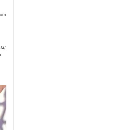
tôm
 sự
p