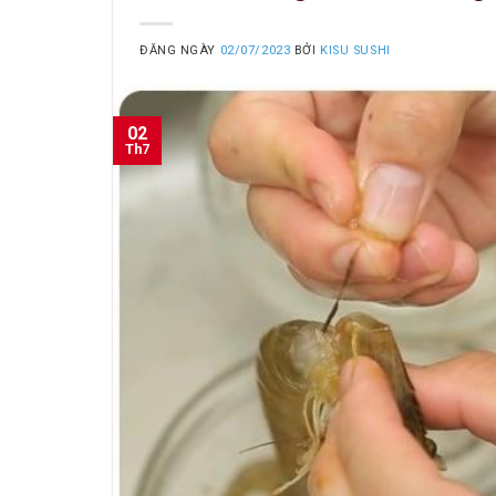
ĐĂNG NGÀY
02/07/2023
BỞI
KISU SUSHI
02
Th7