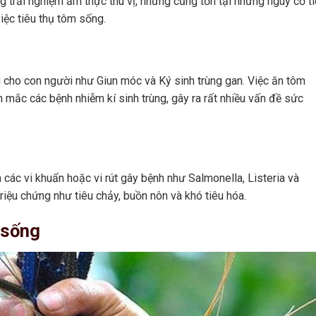
 trải nghiệm ẩm thực thú vị, nhưng cũng tồn tại những nguy cơ t
iệc tiêu thụ tôm sống.
i cho con người như Giun móc và Ký sinh trùng gan. Việc ăn tôm
 mắc các bệnh nhiễm kí sinh trùng, gây ra rất nhiều vấn đề sức
 các vi khuẩn hoặc vi rút gây bệnh như Salmonella, Listeria và
riệu chứng như tiêu chảy, buồn nôn và khó tiêu hóa.
 sống