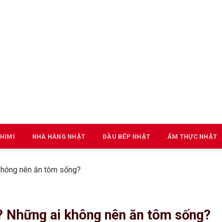
HIMI
NHÀ HÀNG NHẬT
ĐẦU BẾP NHẬT
ẨM THỰC NHẬT
không nên ăn tôm sống?
? Những ai không nên ăn tôm sống?