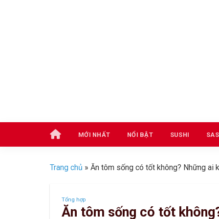
Skip
to
content
MỚI NHẤT
NỔI BẬT
SUSHI
SAS
Trang chủ
»
Ăn tôm sống có tốt không? Những ai 
Tổng hợp
Ăn tôm sống có tốt không