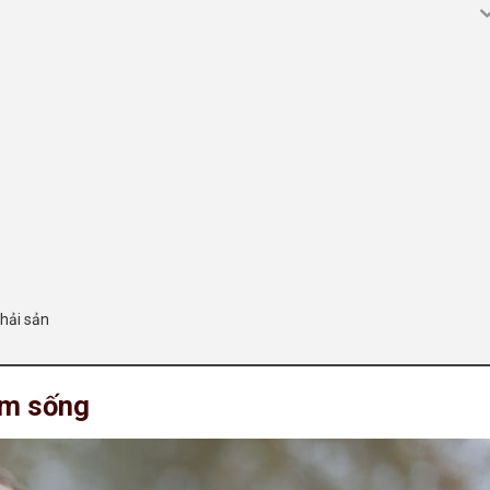
hải sản
ôm sống