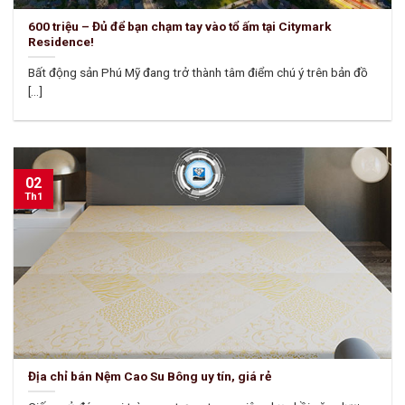
600 triệu – Đủ để bạn chạm tay vào tổ ấm tại Citymark
Residence!
Bất động sản Phú Mỹ đang trở thành tâm điểm chú ý trên bản đồ
[...]
02
Th1
Địa chỉ bán Nệm Cao Su Bông uy tín, giá rẻ